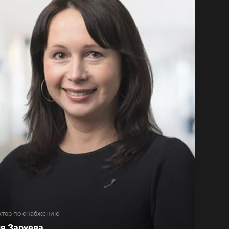
ктор по снабжению
я Заруева