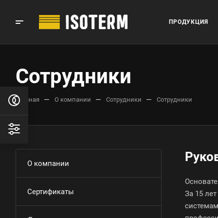
ПРОДУКЦИЯ
Сотрудники
—
—
—
Главная
О компании
Сотрудники
Сотрудники
Руко
О компании
Основате
Сертификаты
За 15 ле
системам