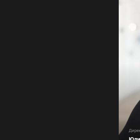
Дире
Юли