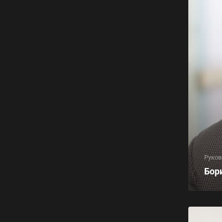
Руков
Бор