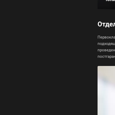
Отде
Первокла
подходящ
проведен
постгара