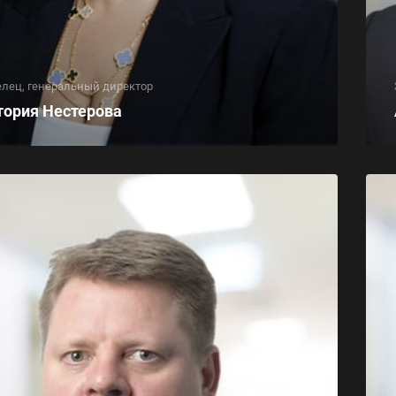
лец, генеральный директор
тория Нестерова